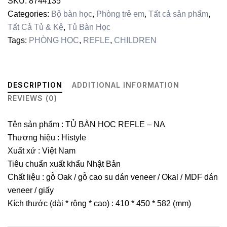
SKU:
8744135
quantity
Categories:
Bộ bàn học
,
Phòng trẻ em
,
Tất cả sản phẩm
,
Tất Cả Tủ & Kệ
,
Tủ Bàn Học
Tags:
PHÒNG HỌC
,
REFLE
,
CHILDREN
DESCRIPTION
ADDITIONAL INFORMATION
REVIEWS (0)
Tên sản phẩm : TỦ BÀN HỌC REFLE – NA
Thương hiệu : Histyle
Xuất xứ : Việt Nam
Tiêu chuẩn xuất khẩu Nhật Bản
Chất liệu : gỗ Oak / gỗ cao su dán veneer / Okal / MDF dán
veneer / giấy
Kích thước (dài * rộng * cao) : 410 * 450 * 582 (mm)