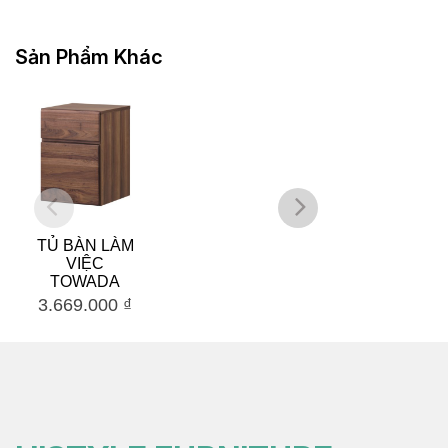
Sản Phẩm Khác
TỦ BÀN LÀM
BÀN HỌC
VIỆC
ASHI
TOWADA
3.669.000
₫
6.268.000
₫