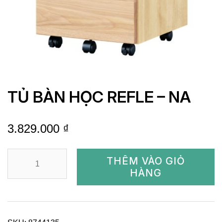
TỦ BÀN HỌC REFLE – NA
3.829.000
₫
TỦ
THÊM VÀO GIỎ
BÀN
HÀNG
HỌC
REFLE
-
NA