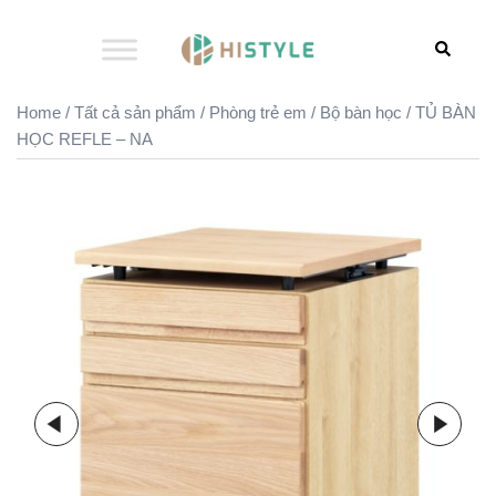
Skip
to
Search
content
Home
/
Tất cả sản phẩm
/
Phòng trẻ em
/
Bộ bàn học
/ TỦ BÀN
HỌC REFLE – NA