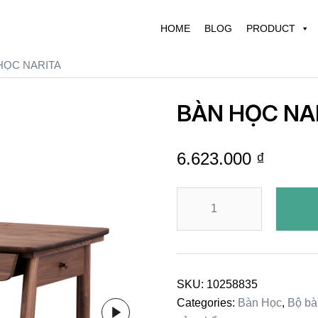
HOME
BLOG
PRODUCT
HỌC NARITA
BÀN HỌC NA
6.623.000
₫
BÀN
HỌC
NARITA
quantity
SKU:
10258835
Categories:
Bàn Học
,
Bộ bà