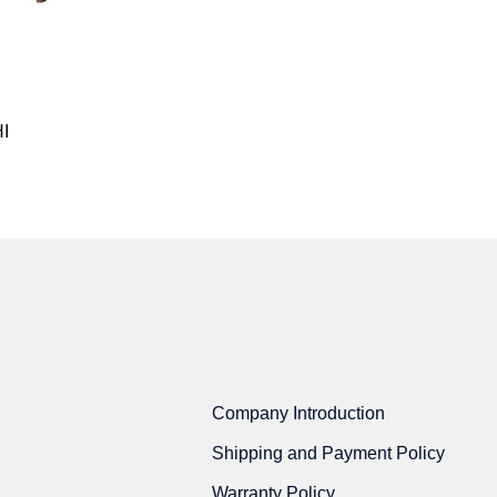
I
TỦ BÀN HỌC ASHI
2.871.000
₫
Company Introduction
Shipping and Payment Policy
Warranty Policy