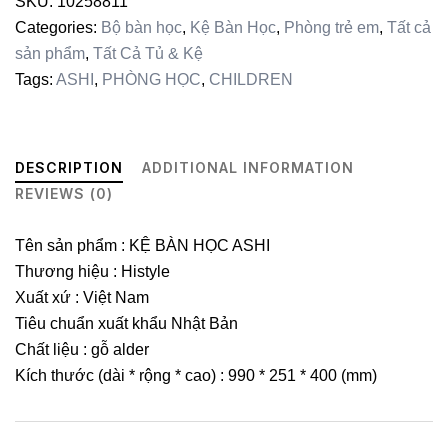
SKU:
10258811
Categories:
Bộ bàn học
,
Kệ Bàn Học
,
Phòng trẻ em
,
Tất cả
sản phẩm
,
Tất Cả Tủ & Kệ
Tags:
ASHI
,
PHÒNG HỌC
,
CHILDREN
DESCRIPTION
ADDITIONAL INFORMATION
REVIEWS (0)
Tên sản phẩm : KỆ BÀN HỌC ASHI
Thương hiệu : Histyle
Xuất xứ : Việt Nam
Tiêu chuẩn xuất khẩu Nhật Bản
Chất liệu : gỗ alder
Kích thước (dài * rộng * cao) : 990 * 251 * 400 (mm)