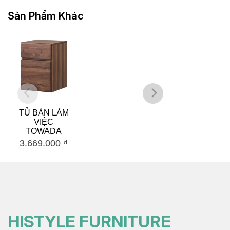
Sản Phẩm Khác
TỦ BÀN LÀM
BÀN HỌC
VIỆC
ASHI
TOWADA
3.669.000
₫
6.268.000
₫
HISTYLE FURNITURE