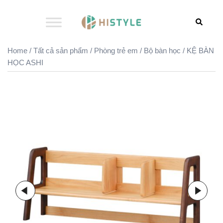
Skip
to
Search
content
Home
/
Tất cả sản phẩm
/
Phòng trẻ em
/
Bộ bàn học
/ KỆ BÀN
HỌC ASHI