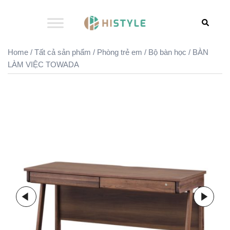
Skip
to
Search
content
Home
/
Tất cả sản phẩm
/
Phòng trẻ em
/
Bộ bàn học
/ BÀN
LÀM VIỆC TOWADA