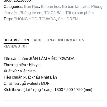
SKU:
10258866
Categories:
Bàn Học
,
Bộ bàn học
,
Bộ bàn làm việc
,
Phòng
làm việc
,
Phòng trẻ em
,
Tất Cả Bàn
,
Tất cả sản phẩm
Tags:
PHÒNG HỌC
,
TOWADA
,
CHILDREN
DESCRIPTION
ADDITIONAL INFORMATION
REVIEWS (0)
Tên sản phẩm :BÀN LÀM VIỆC TOWADA
Thương hiệu : Histyle
Xuất xứ : Việt Nam
Tiêu chuẩn xuất khẩu Nhật Bản
Chất liệu : gỗ walnut / MDF
Kích thước (dài * rộng * cao) : 1300 * 500 * 750 (mm)