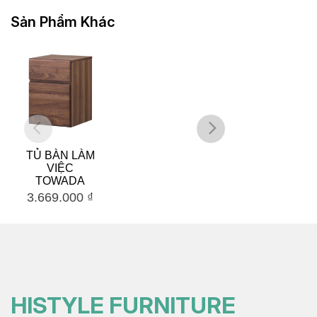
Sản Phẩm Khác
TỦ BÀN LÀM
BÀN HỌC
VIỆC
ASHI
TOWADA
3.669.000
₫
6.268.000
₫
HISTYLE FURNITURE