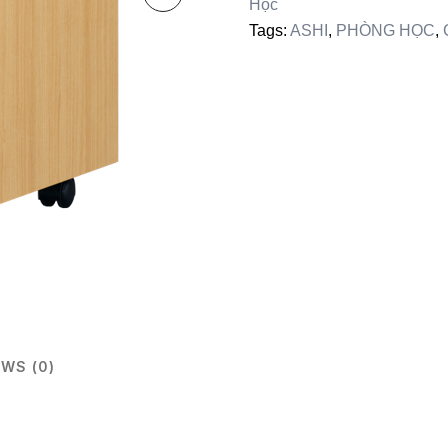
Học
Tags:
ASHI
,
PHÒNG HỌC
,
EWS (0)