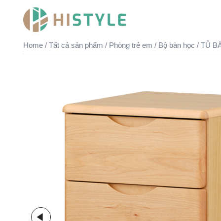
Skip
to
content
Home
/
Tất cả sản phẩm
/
Phòng trẻ em
/
Bộ bàn học
/ TỦ B