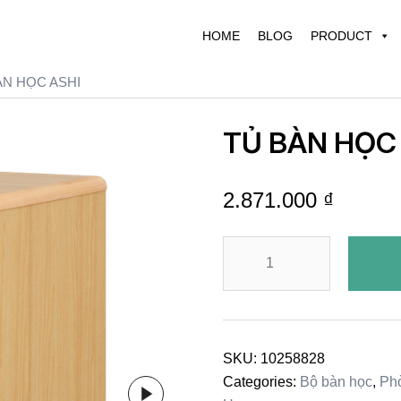
HOME
BLOG
PRODUCT
ÀN HỌC ASHI
TỦ BÀN HỌC
2.871.000
₫
TỦ
BÀN
HỌC
ASHI
quantity
SKU:
10258828
Categories:
Bộ bàn học
,
Phò