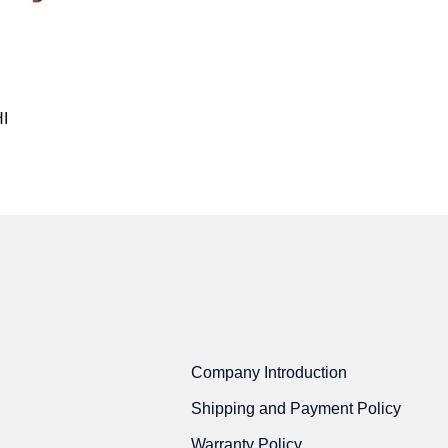
I
BÀN HỌC NARITA
6.623.000
₫
Company Introduction
Shipping and Payment Policy
Warranty Policy