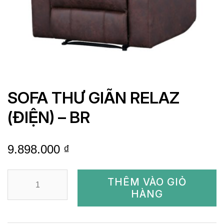
SOFA THƯ GIÃN RELAZ
(ĐIỆN) – BR
9.898.000
₫
SOFA
THÊM VÀO GIỎ
THƯ
HÀNG
GIÃN
RELAZ