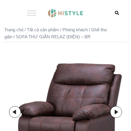
Chuyển
đến
Search
nội
dung
Trang chủ
/
Tất cả sản phẩm
/
Phòng khách
/
Ghế thư
giãn
/ SOFA THƯ GIÃN RELAZ (ĐIỆN) – BR