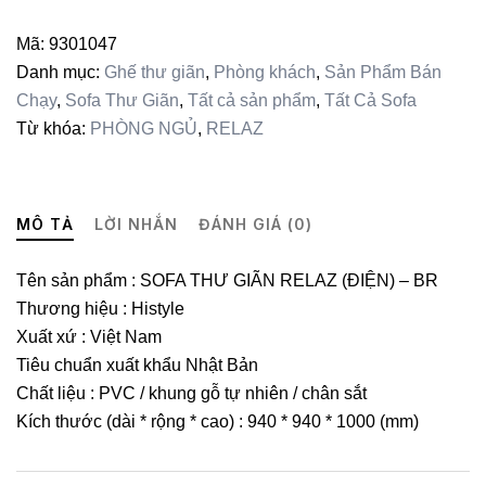
(ĐIỆN)
-
Mã:
9301047
BR
Danh mục:
Ghế thư giãn
,
Phòng khách
,
Sản Phẩm Bán
số
Chạy
,
Sofa Thư Giãn
,
Tất cả sản phẩm
,
Tất Cả Sofa
lượng
Từ khóa:
PHÒNG NGỦ
,
RELAZ
MÔ TẢ
LỜI NHẮN
ĐÁNH GIÁ (0)
Tên sản phẩm : SOFA THƯ GIÃN RELAZ (ĐIỆN) – BR
Thương hiệu : Histyle
Xuất xứ : Việt Nam
Tiêu chuẩn xuất khẩu Nhật Bản
Chất liệu : PVC / khung gỗ tự nhiên / chân sắt
Kích thước (dài * rộng * cao) : 940 * 940 * 1000 (mm)