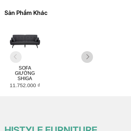
Sản Phẩm Khác
SOFA
GHẾ THƯ
GIƯỜNG
GIÃN HANO
SHIGA
– MBR/BR
11.752.000
₫
5.457.000
₫
HISTYLE FURNITURE