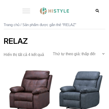
Chuyển
đến
Search
nội
dung
Trang chủ
/ Sản phẩm được gắn thẻ “RELAZ”
RELAZ
Hiển thị tất cả 4 kết quả