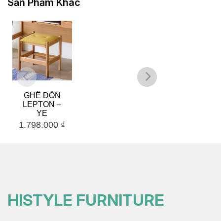
Sản Phẩm Khác
GHẾ ĐÔN
TỦ BÀN LÀM
LEPTON –
VIỆC
YE
TOWADA
1.798.000
₫
3.669.000
₫
HISTYLE FURNITURE