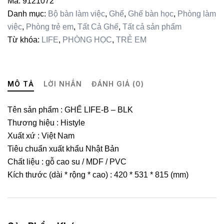
Mã:
9121072
lượng
Danh mục:
Bộ bàn làm việc
,
Ghế
,
Ghế bàn học
,
Phòng làm
việc
,
Phòng trẻ em
,
Tất Cả Ghế
,
Tất cả sản phẩm
Từ khóa:
LIFE
,
PHÒNG HỌC
,
TRẺ EM
MÔ TẢ
LỜI NHẮN
ĐÁNH GIÁ (0)
Tên sản phẩm : GHẾ LIFE-B – BLK
Thương hiệu : Histyle
Xuất xứ : Việt Nam
Tiêu chuẩn xuất khẩu Nhật Bản
Chất liệu : gỗ cao su / MDF / PVC
Kích thước (dài * rộng * cao) : 420 * 531 * 815 (mm)