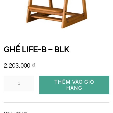
GHẾ LIFE-B – BLK
2.203.000
₫
GHẾ
THÊM VÀO GIỎ
LIFE-
HÀNG
B
-
BLK
số