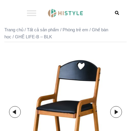
Chuyển
đến
Search
nội
dung
Trang chủ
/
Tất cả sản phẩm
/
Phòng trẻ em
/
Ghế bàn
học
/ GHẾ LIFE-B – BLK