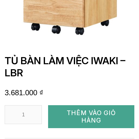
TỦ BÀN LÀM VIỆC IWAKI –
LBR
3.681.000
₫
TỦ
THÊM VÀO GIỎ
BÀN
HÀNG
LÀM
VIỆC