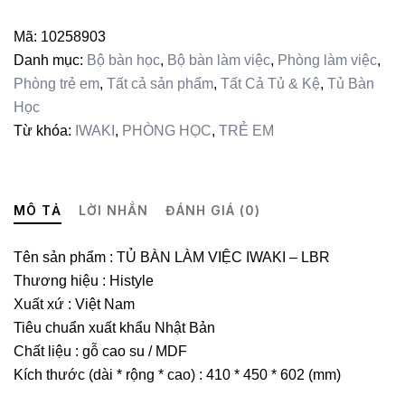
IWAKI
-
Mã:
10258903
LBR
Danh mục:
Bộ bàn học
,
Bộ bàn làm việc
,
Phòng làm việc
,
số
Phòng trẻ em
,
Tất cả sản phẩm
,
Tất Cả Tủ & Kệ
,
Tủ Bàn
lượng
Học
Từ khóa:
IWAKI
,
PHÒNG HỌC
,
TRẺ EM
MÔ TẢ
LỜI NHẮN
ĐÁNH GIÁ (0)
Tên sản phẩm : TỦ BÀN LÀM VIỆC IWAKI – LBR
Thương hiệu : Histyle
Xuất xứ : Việt Nam
Tiêu chuẩn xuất khẩu Nhật Bản
Chất liệu : gỗ cao su / MDF
Kích thước (dài * rộng * cao) : 410 * 450 * 602 (mm)