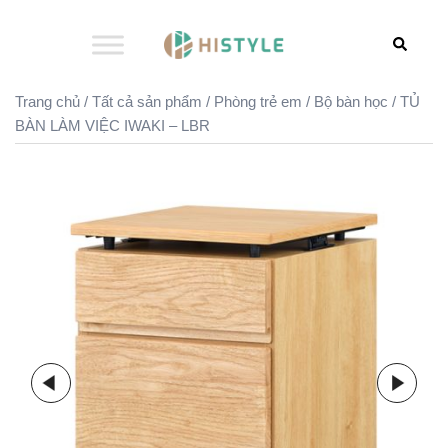
Chuyển
đến
Search
nội
dung
Trang chủ
/
Tất cả sản phẩm
/
Phòng trẻ em
/
Bộ bàn học
/ TỦ
BÀN LÀM VIỆC IWAKI – LBR