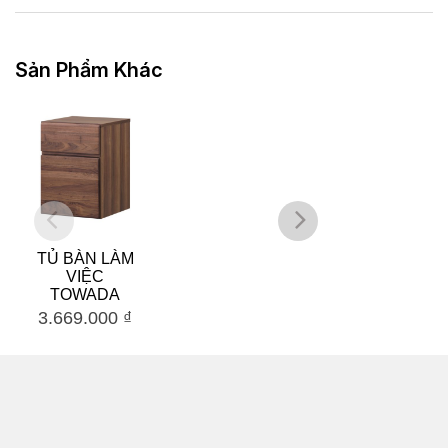
Sản Phẩm Khác
TỦ BÀN LÀM
KỆ BÀN HỌC
VIỆC
ASHI
TOWADA
3.669.000
₫
3.357.000
₫