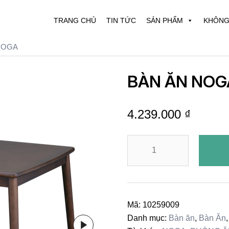
TRANG CHỦ
TIN TỨC
SẢN PHẨM
KHÔNG
NOGA
BÀN ĂN NOG
4.239.000
₫
BÀN
ĂN
NOGA
số
lượng
Mã:
10259009
Danh mục:
Bàn ăn
,
Bàn Ăn