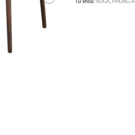
Từ khóa:
NOGA
,
PHÒNG Ă