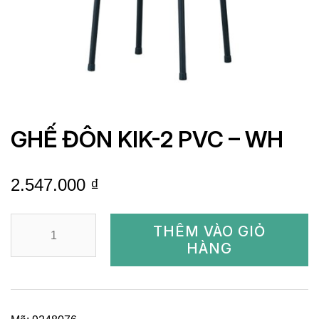
GHẾ ĐÔN KIK-2 PVC – WH
2.547.000
₫
GHẾ
THÊM VÀO GIỎ
ĐÔN
HÀNG
KIK-
2
PVC
-