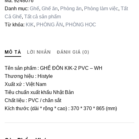
Mã:
9248076
WH
Danh mục:
Ghế
,
Ghế ăn
,
Phòng ăn
,
Phòng làm việc
,
Tất
số
Cả Ghế
,
Tất cả sản phẩm
lượng
Từ khóa:
KIK
,
PHÒNG ĂN
,
PHÒNG HỌC
MÔ TẢ
LỜI NHẮN
ĐÁNH GIÁ (0)
Tên sản phẩm : GHẾ ĐÔN KIK-2 PVC – WH
Thương hiệu : Histyle
Xuất xứ : Việt Nam
Tiêu chuẩn xuất khẩu Nhật Bản
Chất liệu : PVC / chân sắt
Kích thước (dài * rộng * cao) : 370 * 370 * 865 (mm)