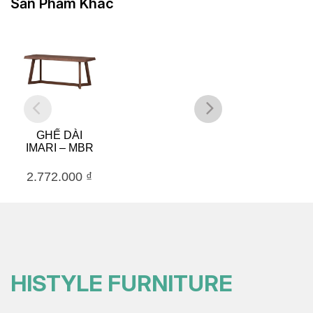
Sản Phẩm Khác
GHẾ DÀI
GHẾ XOAY
IMARI – MBR
NISHIKI –
MBR
2.772.000
₫
5.327.000
₫
HISTYLE FURNITURE