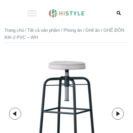
Chuyển
đến
Search
nội
dung
Trang chủ
/
Tất cả sản phẩm
/
Phòng ăn
/
Ghế ăn
/ GHẾ ĐÔN
KIK-2 PVC – WH