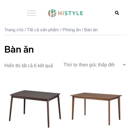
Chuyển
đến
Search
nội
dung
Trang chủ
/
Tất cả sản phẩm
/
Phòng ăn
/ Bàn ăn
Bàn ăn
Hiển thị tất cả 6 kết quả