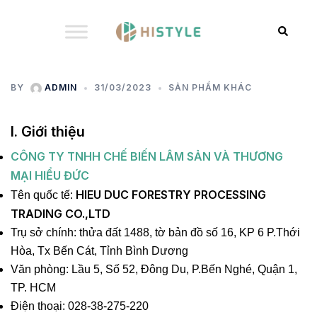
Chuyển
đến
Search
nội
dung
BY
ADMIN
31/03/2023
SẢN PHẨM KHÁC
I. Giới thiệu
CÔNG TY TNHH CHẾ BIẾN LÂM SẢN VÀ THƯƠNG
MẠI HIỂU ĐỨC
HIEU DUC FORESTRY PROCESSING
Tên quốc tế:
TRADING CO.,LTD
Trụ sở chính: thửa đất 1488, tờ bản đồ số 16, KP 6 P.Thới
Hòa, Tx Bến Cát, Tỉnh Bình Dương
Văn phòng: Lầu 5, Số 52, Đông Du, P.Bến Nghé, Quận 1,
TP. HCM
Điện thoại: 028-38-275-220