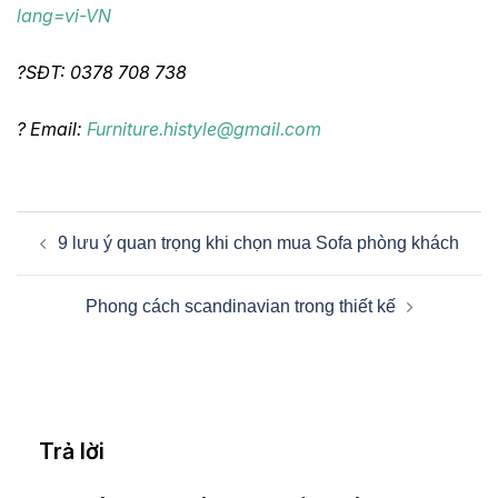
lang=vi-VN
?SĐT: 0378 708 738
? Email:
Furniture.histyle@gmail.com
Điều
9 lưu ý quan trọng khi chọn mua Sofa phòng khách
hướng
bài
Phong cách scandinavian trong thiết kế
viết
Trả lời