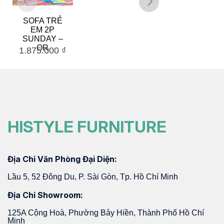
SOFA TRẺ
SOFA TRẺ
EM 2P
EM 1P
SUNDAY –
SUNDAY –
OR
BE
1.875.000
₫
1.334.000
₫
HISTYLE FURNITURE
Địa Chỉ Văn Phòng Đại Diện:
Lầu 5, 52 Đông Du, P. Sài Gòn, Tp. Hồ Chí Minh
Địa Chỉ Showroom:
125A Cộng Hoà, Phường Bảy Hiền, Thành Phố Hồ Chí
Minh