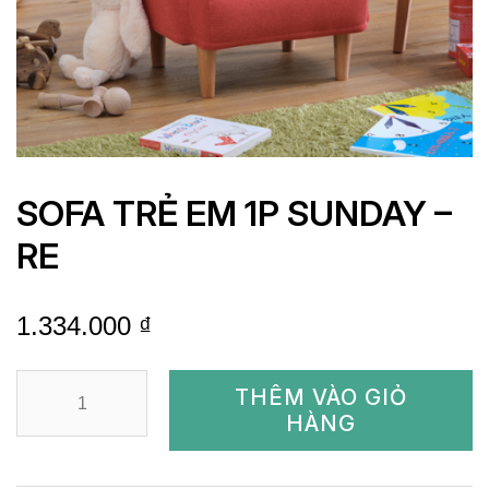
SOFA TRẺ EM 1P SUNDAY –
RE
1.334.000
₫
SOFA
THÊM VÀO GIỎ
TRẺ
HÀNG
EM
1P