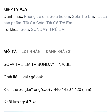
SUNDAY
-
Mã:
9191549
RE
Danh mục:
Phòng trẻ em
,
Sofa trẻ em
,
Sofa Trẻ Em
,
Tất cả
số
sản phẩm
,
Tất Cả Sofa
,
Tất Cả Trẻ Em
lượng
Từ khóa:
Sofa
,
SUNDAY
,
TRẺ EM
MÔ TẢ
LỜI NHẮN
ĐÁNH GIÁ (0)
SOFA TRẺ EM 1P SUNDAY – NA/BE
Chất liệu : vải / gỗ oak
Kích thước (dài*rộng*cao) : 440 * 420 * 420 (mm)
Khối lượng: 4.7 kg