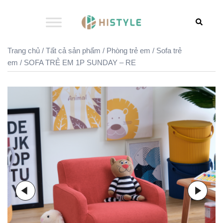
Chuyển
đến
Search
nội
dung
Trang chủ
/
Tất cả sản phẩm
/
Phòng trẻ em
/
Sofa trẻ
em
/ SOFA TRẺ EM 1P SUNDAY – RE