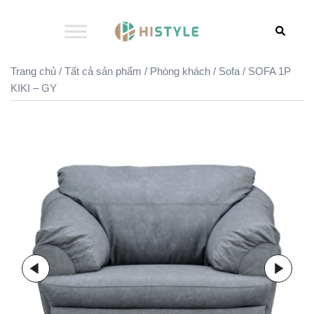
Chuyển
đến
Search
nội
dung
Trang chủ
/
Tất cả sản phẩm
/
Phòng khách
/
Sofa
/ SOFA 1P
KIKI – GY