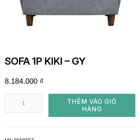
SOFA 1P KIKI – GY
8.184.000
₫
SOFA
THÊM VÀO GIỎ
1P
HÀNG
KIKI
-
GY
số