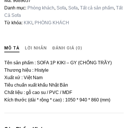
Mã:
9689657
lượng
Danh mục:
Phòng khách
,
Sofa
,
Sofa
,
Tất cả sản phẩm
,
Tất
Cả Sofa
Từ khóa:
KIKI
,
PHÒNG KHÁCH
MÔ TẢ
LỜI NHẮN
ĐÁNH GIÁ (0)
Tên sản phẩm : SOFA 1P KIKI – GY (CHỐNG TRẦY)
Thương hiệu : Histyle
Xuất xứ : Việt Nam
Tiêu chuẩn xuất khẩu Nhật Bản
Chất liệu : gỗ cao su / PVC / MDF
Kích thước (dài * rộng * cao) : 1050 * 940 * 860 (mm)