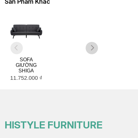
Sản Phẩm Khác
SOFA
ĐÔN SOFA
GIƯỜNG
MONOVA –
SHIGA
DGY
11.752.000
₫
3.897.000
₫
HISTYLE FURNITURE