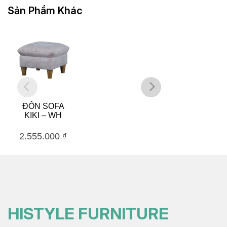
Sản Phẩm Khác
ĐÔN SOFA
HỘP ĐỰNG
KIKI – WH
ĐỒ 40
RAINBOW –
BL
2.555.000
₫
1.647.000
₫
HISTYLE FURNITURE