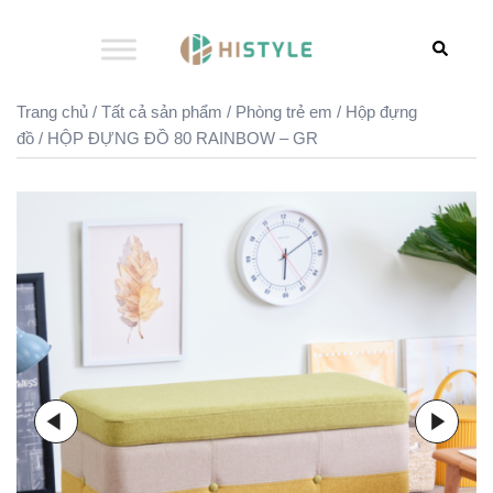
Chuyển
đến
Search
nội
dung
Trang chủ
/
Tất cả sản phẩm
/
Phòng trẻ em
/
Hộp đựng
đồ
/ HỘP ĐỰNG ĐỒ 80 RAINBOW – GR