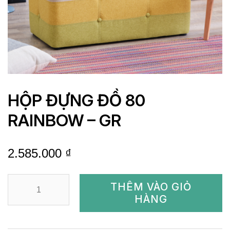
HỘP ĐỰNG ĐỒ 80
RAINBOW – GR
2.585.000
₫
HỘP
THÊM VÀO GIỎ
ĐỰNG
HÀNG
ĐỒ
80