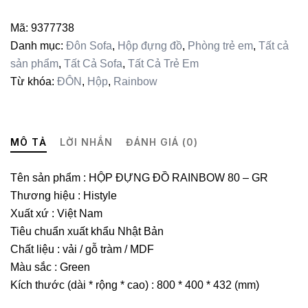
RAINBOW
-
Mã:
9377738
GR
Danh mục:
Đôn Sofa
,
Hộp đựng đồ
,
Phòng trẻ em
,
Tất cả
số
sản phẩm
,
Tất Cả Sofa
,
Tất Cả Trẻ Em
lượng
Từ khóa:
ĐÔN
,
Hộp
,
Rainbow
MÔ TẢ
LỜI NHẮN
ĐÁNH GIÁ (0)
Tên sản phẩm : HỘP ĐỰNG ĐỒ RAINBOW 80 – GR
Thương hiệu : Histyle
Xuất xứ : Việt Nam
Tiêu chuẩn xuất khẩu Nhật Bản
Chất liệu :
vải / gỗ tràm / MDF
Màu sắc : Green
Kích thước (dài * rộng * cao) : 800 * 400 * 432 (mm)