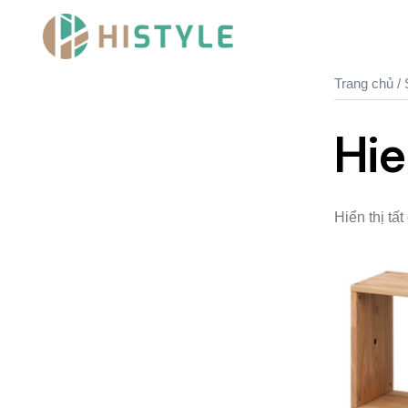
Chuyển
đến
nội
dung
Trang chủ
/ 
Hi
Hiển thị tất