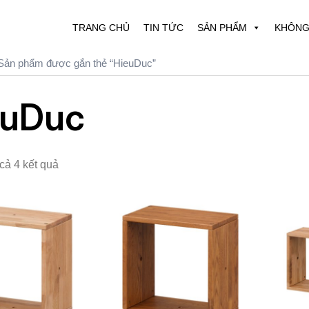
TRANG CHỦ
TIN TỨC
SẢN PHẨM
KHÔNG
Sản phẩm được gắn thẻ “HieuDuc”
euDuc
 cả 4 kết quả