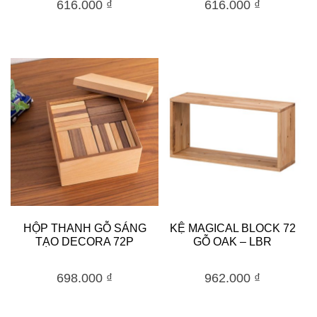
616.000
₫
616.000
₫
HỘP THANH GỖ SÁNG
KỆ MAGICAL BLOCK 72
TẠO DECORA 72P
GỖ OAK – LBR
698.000
₫
962.000
₫